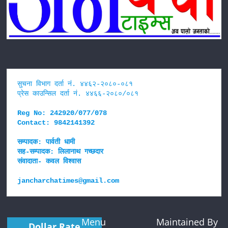
सुचना विभाग दर्ता नं. ४४६२-२०८०-०८१
प्रेस काउन्सिल दर्ता नं. ४४६६-२०८०/०८१
Reg No: 242920/077/078
Contact: 9842141392
सम्पादक: पार्वती धामी
सह-सम्पादक: लिलानाथ गच्छदार 
संवादाता- कवल विश्वास
jancharchatimes@gmail.com
Menu
Maintained By
Dollar Rate