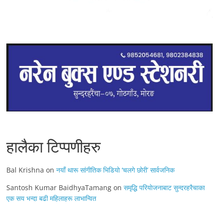
हालैका टिप्पणीहरु
Bal Krishna
on
नयाँ थारू सांगीतिक भिडियो ‘चलगे छोरी’ सार्वजनिक
Santosh Kumar BaidhyaTamang
on
समृद्धि परियाेजनाबाट सुन्दरहरैचाका
एक सय भन्दा बढी महिलाहरू लाभान्वित