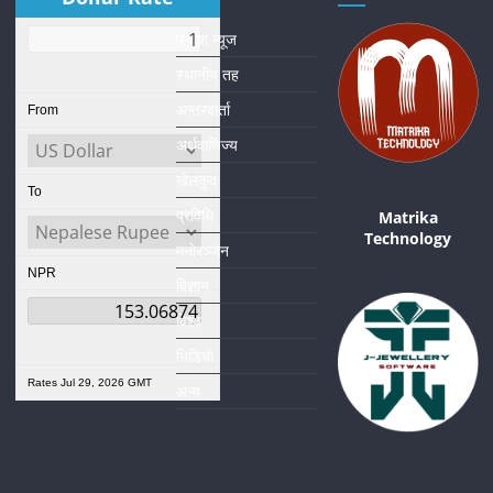
प्रदेश न्यूज
स्थानीय तह
अन्तरवार्ता
From
अर्थवाणिज्य
खेलकुद
To
प्रविधि
Matrika
Technology
मनाेरञ्जन
NPR
बिज्ञान
विश्व
भिडियाे
Rates Jul 29, 2026 GMT
अन्य