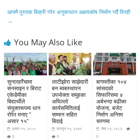
आफ्नै पुस्तक बिक्री गरेर अनुसन्धान अक्षयकोष निर्माण गर्दै विरही
→
You May Also Like
सुन्दरहरैंचामा
लाटीझोरा साझेदारी
बागमतीका १०४
सनसाइन र बिराट
बन ब्यबस्थापन
सांसदको
एकेडेमीका
उपभोक्ता समुहका
सिफारिसमा ४
बिद्यार्थीले
अघिल्लो
अर्बभन्दा बढीका
संयुक्तरूपमा धान
कार्यसमितिलाई
योजना, बजेट
रोपेर मनाए ”
सम्मान सहित
निर्माण अन्तिम
असार १५”
बिदाई
चरणमा
असार १५, २०८०
फाल्गुन १५, २०७९
जेष्ठ २१, २०८३
0
0
0