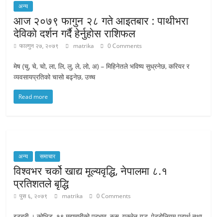
अन्य
आज २०७९ फागुन २८ गते आइतबार : पाथीभरा
देविकाे दर्शन गर्दै हेर्नुहाेस राशिफल
फाल्गुन २७, २०७९
matrika
0 Comments
मेष (चु, चे, चो, ला, लि, लु, ले, लो, अ) – मिहिनेतले भविष्य सुध्रनेछ, करियर र
व्यवसायप्रतिको चासो बढ्नेछ, उच्च
Read more
अन्य
समाचार
विश्वभर चर्को खाद्य मूल्यवृद्धि, नेपालमा ८.१
प्रतिशतले बृद्धि
पुस ६, २०७९
matrika
0 Comments
इटहरी । कोभिड–१९ महामारीको प्रभाव, रुस–युक्रेन युद्ध, पेट्रोलियम पदार्थ तथा