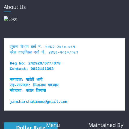
About Us
सुचना विभाग दर्ता नं. ४४६२-२०८०-०८१
प्रेस काउन्सिल दर्ता नं. ४४६६-२०८०/०८१
Reg No: 242920/077/078
Contact: 9842141392
सम्पादक: पार्वती धामी
सह-सम्पादक: लिलानाथ गच्छदार 
संवादाता- कवल विश्वास
jancharchatimes@gmail.com
Menu
Maintained By
Dollar Rate