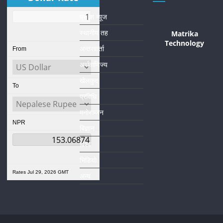
प्रदेश न्यूज
स्थानीय तह
Matrika
Technology
अन्तरवार्ता
From
अर्थवाणिज्य
खेलकुद
To
प्रविधि
मनाेरञ्जन
NPR
बिज्ञान
विश्व
भिडियाे
Rates Jul 29, 2026 GMT
अन्य